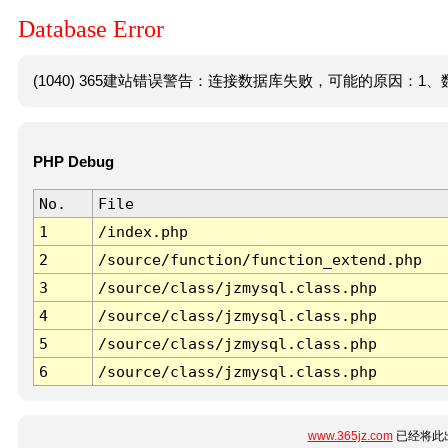
Database Error
(1040) 365建站错误警告：连接数据库失败，可能的原因：1、数
PHP Debug
No.
File
1
/index.php
2
/source/function/function_extend.php
3
/source/class/jzmysql.class.php
4
/source/class/jzmysql.class.php
5
/source/class/jzmysql.class.php
6
/source/class/jzmysql.class.php
www.365jz.com
已经将此