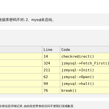
据库密码不对; 2、mysql未启动。
Line
Code
14
checkredirect()
324
jzmysql->Fetch_First(
211
jzmysql->Init()
62
jzmysql->Open()
94
jzmysql->halt()
76
break()
出错信息详细记录, 由此给您带来的访问不便我们深感歉意.