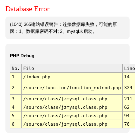
Database Error
(1040) 365建站错误警告：连接数据库失败，可能的原
因：1、数据库密码不对; 2、mysql未启动。
PHP Debug
No.
File
Line
1
/index.php
14
2
/source/function/function_extend.php
324
3
/source/class/jzmysql.class.php
211
4
/source/class/jzmysql.class.php
62
5
/source/class/jzmysql.class.php
94
6
/source/class/jzmysql.class.php
76