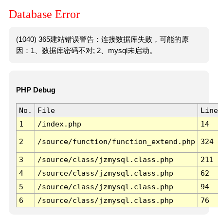
Database Error
(1040) 365建站错误警告：连接数据库失败，可能的原
因：1、数据库密码不对; 2、mysql未启动。
PHP Debug
No.
File
Line
1
/index.php
14
2
/source/function/function_extend.php
324
3
/source/class/jzmysql.class.php
211
4
/source/class/jzmysql.class.php
62
5
/source/class/jzmysql.class.php
94
6
/source/class/jzmysql.class.php
76