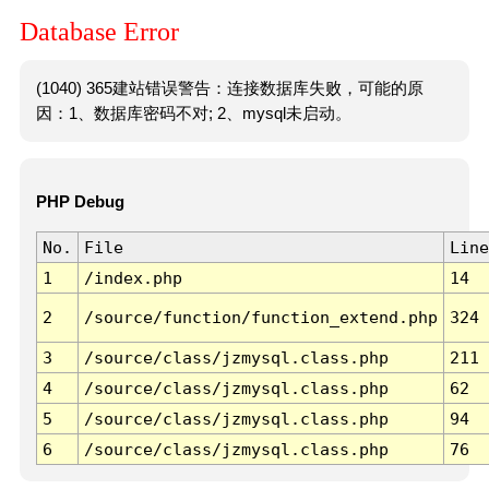
Database Error
(1040) 365建站错误警告：连接数据库失败，可能的原
因：1、数据库密码不对; 2、mysql未启动。
PHP Debug
No.
File
Line
1
/index.php
14
2
/source/function/function_extend.php
324
3
/source/class/jzmysql.class.php
211
4
/source/class/jzmysql.class.php
62
5
/source/class/jzmysql.class.php
94
6
/source/class/jzmysql.class.php
76