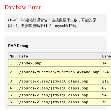
Database Error
(1040) 365建站错误警告：连接数据库失败，可能的原
因：1、数据库密码不对; 2、mysql未启动。
PHP Debug
No.
File
Line
1
/index.php
14
2
/source/function/function_extend.php
324
3
/source/class/jzmysql.class.php
211
4
/source/class/jzmysql.class.php
62
5
/source/class/jzmysql.class.php
94
6
/source/class/jzmysql.class.php
76