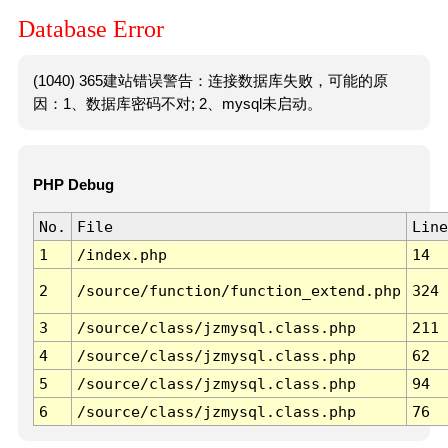
Database Error
(1040) 365建站错误警告：连接数据库失败，可能的原
因：1、数据库密码不对; 2、mysql未启动。
PHP Debug
No.
File
Line
1
/index.php
14
2
/source/function/function_extend.php
324
3
/source/class/jzmysql.class.php
211
4
/source/class/jzmysql.class.php
62
5
/source/class/jzmysql.class.php
94
6
/source/class/jzmysql.class.php
76