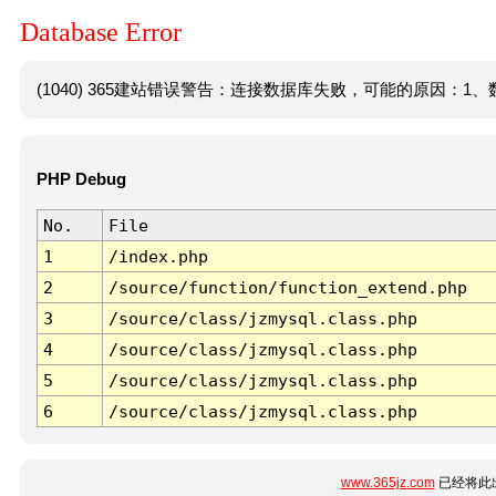
Database Error
(1040) 365建站错误警告：连接数据库失败，可能的原因：1、数
PHP Debug
No.
File
1
/index.php
2
/source/function/function_extend.php
3
/source/class/jzmysql.class.php
4
/source/class/jzmysql.class.php
5
/source/class/jzmysql.class.php
6
/source/class/jzmysql.class.php
www.365jz.com
已经将此