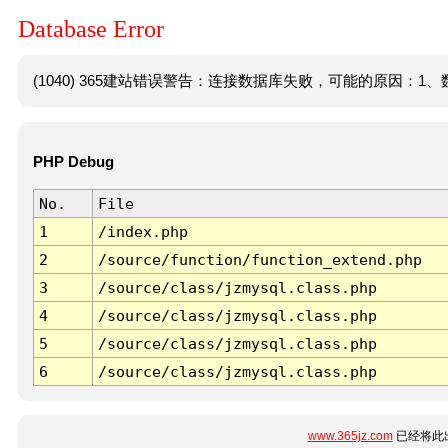
Database Error
(1040) 365建站错误警告：连接数据库失败，可能的原因：1、数
PHP Debug
No.
File
1
/index.php
2
/source/function/function_extend.php
3
/source/class/jzmysql.class.php
4
/source/class/jzmysql.class.php
5
/source/class/jzmysql.class.php
6
/source/class/jzmysql.class.php
www.365jz.com
已经将此