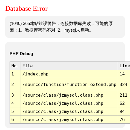
Database Error
(1040) 365建站错误警告：连接数据库失败，可能的原
因：1、数据库密码不对; 2、mysql未启动。
PHP Debug
No.
File
Line
1
/index.php
14
2
/source/function/function_extend.php
324
3
/source/class/jzmysql.class.php
211
4
/source/class/jzmysql.class.php
62
5
/source/class/jzmysql.class.php
94
6
/source/class/jzmysql.class.php
76