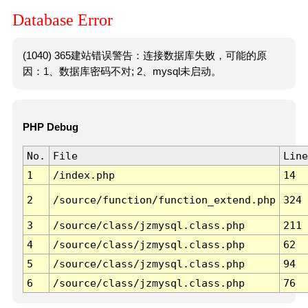
Database Error
(1040) 365建站错误警告：连接数据库失败，可能的原
因：1、数据库密码不对; 2、mysql未启动。
PHP Debug
No.
File
Line
1
/index.php
14
2
/source/function/function_extend.php
324
3
/source/class/jzmysql.class.php
211
4
/source/class/jzmysql.class.php
62
5
/source/class/jzmysql.class.php
94
6
/source/class/jzmysql.class.php
76