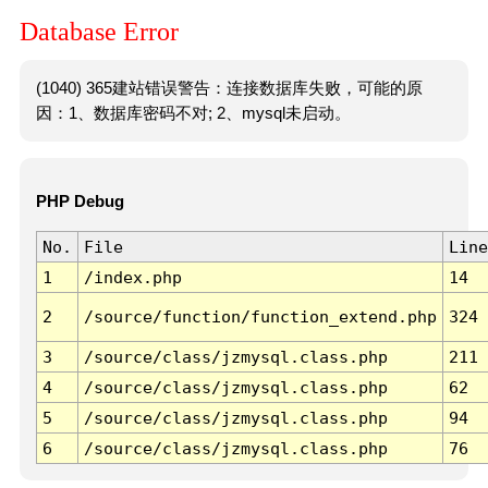
Database Error
(1040) 365建站错误警告：连接数据库失败，可能的原
因：1、数据库密码不对; 2、mysql未启动。
PHP Debug
No.
File
Line
1
/index.php
14
2
/source/function/function_extend.php
324
3
/source/class/jzmysql.class.php
211
4
/source/class/jzmysql.class.php
62
5
/source/class/jzmysql.class.php
94
6
/source/class/jzmysql.class.php
76