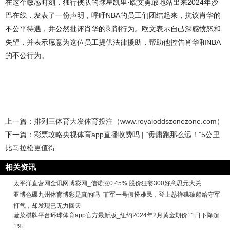
在这个敏感时刻，独行侠队的球星凯里·欧文勇敢地站出来2024年沙
巴在线，发表了一份声明，呼吁NBA的员工们团结起来，抗议肖华的
不公平待遇，并公然批评肖华的剥削行为。欧文表示自己深感愤怒和
失望，并表示愿意为这位员工提供法律援助，帮助他控告肖华和NBA
的不公行为。
上一篇：
排列三体育大发体育投注（www.royaloddszonezone.com）
下一篇：
彩票攻略央视体育app直播收费吗 | “毋庸跑那么远！”5公里
比马拉松更值得
相关资讯
太平洋直营网全讯网博彩网_信诺涨0.45% 股价狂妄300好意思元大关
亚博色碟九州体育博彩是真的吗_菲军一号假扮难民，登上慈祥礁破船给守军
打气，却发现已无力回天
菠菜棋牌平台环球体育app官方最新版_纽约2024年2月黄金期价11日下降超
1%