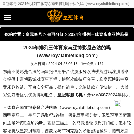
皇冠账号-2024年排列三体育东南亚博彩是合法的吗（www.royalathletichq.com）
你的位置：
皇冠账号
>
皇冠分红
> 2024年排列三体育东南亚博彩是
2024年排列三体育东南亚博彩是合法的吗
合法的吗（www.royalathletichq.com）
（www.royalathletichq.com）
发布日期：2024-04-28 02:18 点击次数：136
东南亚博彩是合法的吗
皇冠信用平台
优质服务欧博棋牌游戏注册送彩
金提供丰富博彩游戏赛事直播，博彩攻略技巧分享，您皇冠博彩中享
受乐趣收益。平台安全可靠，操作简单，充值提款方便快捷，广大博
彩爱好者提供优质博彩服务。
皇冠客服飞机：@seo3687
2024年排列
三体育东南亚博彩是合法的吗（www.royalathletichq.com）
西甲赛场上，皇马开局取得2连胜，领跑西甲积分榜，卫冕冠军巴萨回
到主场2球完胜加的斯。西超三强之一的马竞首轮取得开门红，但本轮
客场挑战皇家贝蒂斯，西蒙尼与菲利克斯的矛盾越结越深，葡萄牙新