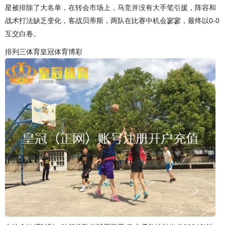
星被排除了大名单，在转会市场上，马竞并没有大手笔引援，阵容和
战术打法缺乏变化，客战贝蒂斯，两队在比赛中机会寥寥，最终以0-0
互交白卷。
排列三体育皇冠体育博彩