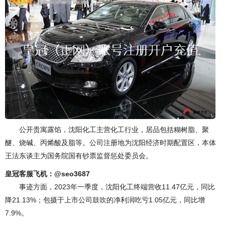
公开贵寓露馅，沈阳化工主营化工行业，居品包括糊树脂、聚
醚、烧碱、丙烯酸及脂等。公司注册地为沈阳经济时期配置区，本体
王法东谈主为国务院国有钞票监督惩处委员会。
皇冠客服飞机：@seo3687
事迹方面，2023年一季度，沈阳化工终端营收11.47亿元，同比
降21.13%；包摄于上市公司鼓吹的净利润吃亏1.05亿元，同比增
7.9%。