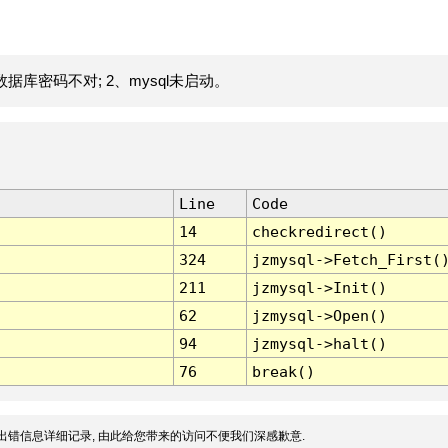
据库密码不对; 2、mysql未启动。
Line
Code
14
checkredirect()
324
jzmysql->Fetch_First(
211
jzmysql->Init()
62
jzmysql->Open()
94
jzmysql->halt()
76
break()
出错信息详细记录, 由此给您带来的访问不便我们深感歉意.