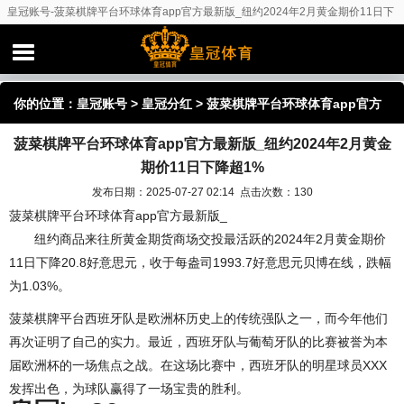
皇冠账号-菠菜棋牌平台环球体育app官方最新版_纽约2024年2月黄金期价11日下
降超1%
你的位置：
皇冠账号
>
皇冠分红
> 菠菜棋牌平台环球体育app官方
菠菜棋牌平台环球体育app官方最新版_纽约2024年2月黄金
最新版_纽约2024年2月黄金期价11日下降超1%
期价11日下降超1%
发布日期：2025-07-27 02:14 点击次数：130
菠菜棋牌平台环球体育app官方最新版_
纽约商品来往所黄金期货商场交投最活跃的2024年2月黄金期价
11日下降20.8好意思元，收于每盎司1993.7好意思元贝博在线，跌幅
为1.03%。
菠菜棋牌平台西班牙队是欧洲杯历史上的传统强队之一，而今年他们
再次证明了自己的实力。最近，西班牙队与葡萄牙队的比赛被誉为本
届欧洲杯的一场焦点之战。在这场比赛中，西班牙队的明星球员XXX
发挥出色，为球队赢得了一场宝贵的胜利。