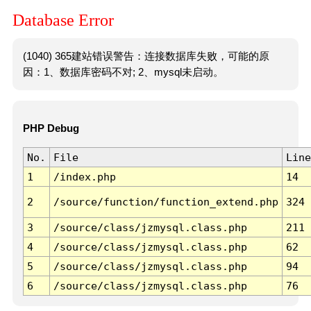
Database Error
(1040) 365建站错误警告：连接数据库失败，可能的原
因：1、数据库密码不对; 2、mysql未启动。
PHP Debug
No.
File
Line
1
/index.php
14
2
/source/function/function_extend.php
324
3
/source/class/jzmysql.class.php
211
4
/source/class/jzmysql.class.php
62
5
/source/class/jzmysql.class.php
94
6
/source/class/jzmysql.class.php
76