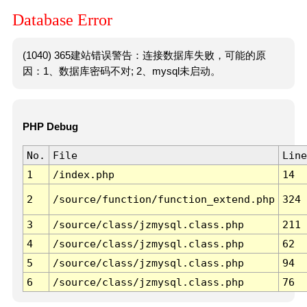
Database Error
(1040) 365建站错误警告：连接数据库失败，可能的原
因：1、数据库密码不对; 2、mysql未启动。
PHP Debug
No.
File
Line
1
/index.php
14
2
/source/function/function_extend.php
324
3
/source/class/jzmysql.class.php
211
4
/source/class/jzmysql.class.php
62
5
/source/class/jzmysql.class.php
94
6
/source/class/jzmysql.class.php
76