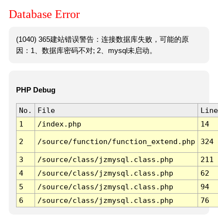
Database Error
(1040) 365建站错误警告：连接数据库失败，可能的原
因：1、数据库密码不对; 2、mysql未启动。
PHP Debug
No.
File
Line
1
/index.php
14
2
/source/function/function_extend.php
324
3
/source/class/jzmysql.class.php
211
4
/source/class/jzmysql.class.php
62
5
/source/class/jzmysql.class.php
94
6
/source/class/jzmysql.class.php
76