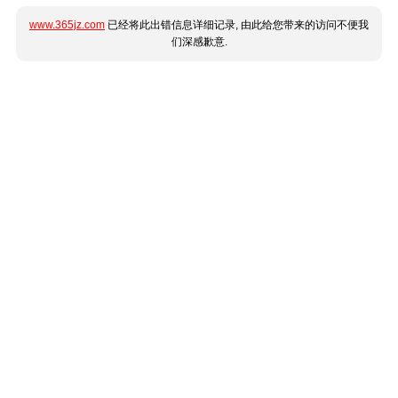
www.365jz.com
已经将此出错信息详细记录, 由此给您带来的访问不便我
们深感歉意.