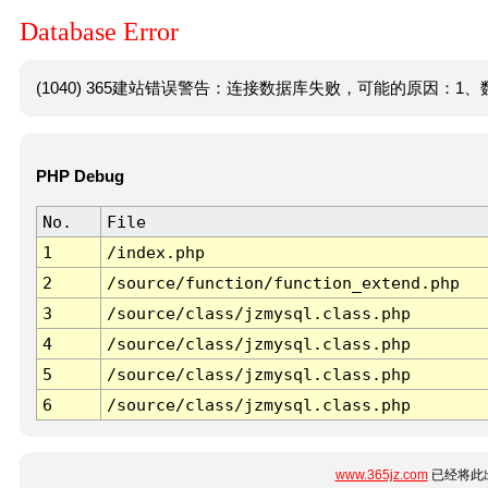
Database Error
(1040) 365建站错误警告：连接数据库失败，可能的原因：1、数
PHP Debug
No.
File
1
/index.php
2
/source/function/function_extend.php
3
/source/class/jzmysql.class.php
4
/source/class/jzmysql.class.php
5
/source/class/jzmysql.class.php
6
/source/class/jzmysql.class.php
www.365jz.com
已经将此