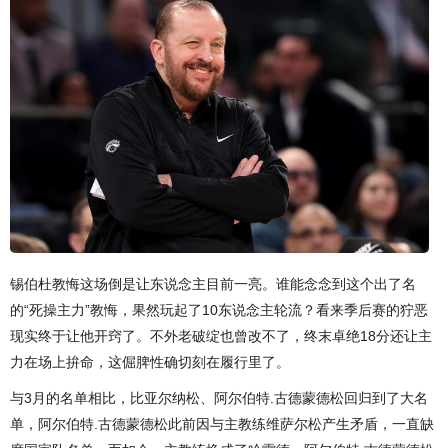
锡伯杜教悔这场倒是让东说念主目前一亮。谁能念念到这个出了名
的“死操主力”教悔，果然玩起了10东说念主轮流？看来季后赛的狞恶
现实终于让他开窍了。不外老破绽也曾改不了，终末卓绝18分还让主
力在场上拚命，这倔脾性确切刻在履行里了。
与3月的名单相比，比亚尔纳松、阿尔伯特.古德蒙德松回归到了大名
单，阿尔伯特.古德蒙德松此前因与主教练维萨尔松产生矛盾，一直缺