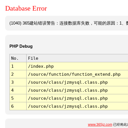
Database Error
(1040) 365建站错误警告：连接数据库失败，可能的原因：1、数
PHP Debug
No.
File
1
/index.php
2
/source/function/function_extend.php
3
/source/class/jzmysql.class.php
4
/source/class/jzmysql.class.php
5
/source/class/jzmysql.class.php
6
/source/class/jzmysql.class.php
www.365jz.com
已经将此