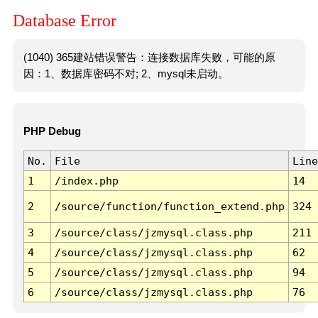
Database Error
(1040) 365建站错误警告：连接数据库失败，可能的原
因：1、数据库密码不对; 2、mysql未启动。
PHP Debug
No.
File
Line
1
/index.php
14
2
/source/function/function_extend.php
324
3
/source/class/jzmysql.class.php
211
4
/source/class/jzmysql.class.php
62
5
/source/class/jzmysql.class.php
94
6
/source/class/jzmysql.class.php
76