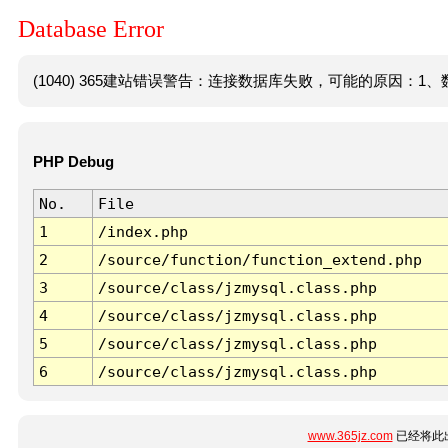
Database Error
(1040) 365建站错误警告：连接数据库失败，可能的原因：1、数
PHP Debug
No.
File
1
/index.php
2
/source/function/function_extend.php
3
/source/class/jzmysql.class.php
4
/source/class/jzmysql.class.php
5
/source/class/jzmysql.class.php
6
/source/class/jzmysql.class.php
www.365jz.com
已经将此