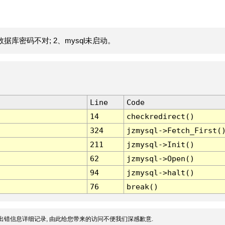
据库密码不对; 2、mysql未启动。
Line
Code
14
checkredirect()
324
jzmysql->Fetch_First(
211
jzmysql->Init()
62
jzmysql->Open()
94
jzmysql->halt()
76
break()
出错信息详细记录, 由此给您带来的访问不便我们深感歉意.