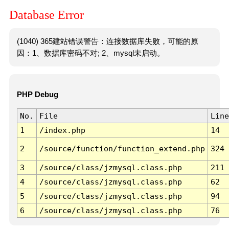
Database Error
(1040) 365建站错误警告：连接数据库失败，可能的原
因：1、数据库密码不对; 2、mysql未启动。
PHP Debug
No.
File
Line
1
/index.php
14
2
/source/function/function_extend.php
324
3
/source/class/jzmysql.class.php
211
4
/source/class/jzmysql.class.php
62
5
/source/class/jzmysql.class.php
94
6
/source/class/jzmysql.class.php
76